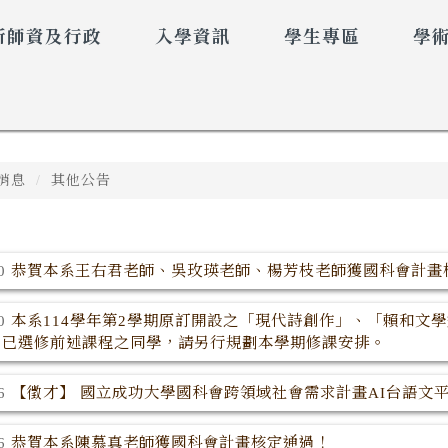
所師資及行政
入學資訊
學生專區
學
消息
其他公告
恭賀本系王右君老師、吳玫瑛老師、楊芳枝老師獲國科會計畫
30
本系114學年第2學期原訂開設之「現代詩創作」、「賴和文
10
，已選修前述課程之同學，請另行規劃本學期修課安排。
【徵才】 國立成功大學國科會跨領域社會需求計畫AI台語文
06
恭賀本系陳慕真老師獲國科會計畫核定通過！
06