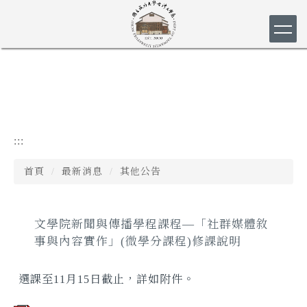
跳
到
主
要
內
容
區
:::
首頁
最新消息
其他公告
文學院新聞與傳播學程課程—「社群媒體敘
事與內容實作」(微學分課程)修課說明
選課至11月15日截止，詳如附件。