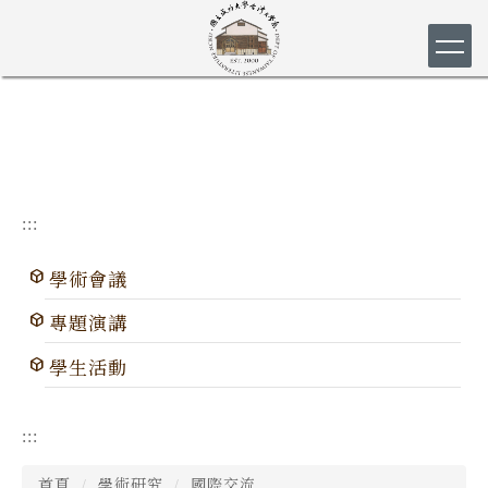
跳
到
主
要
內
容
區
:::
學術會議
專題演講
學生活動
:::
首頁
學術研究
國際交流