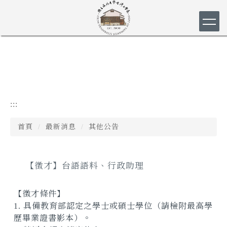
跳
到
主
要
內
容
區
:::
首頁
最新消息
其他公告
【徵才】台語語料、行政助理
【徵才條件】
1. 具備教育部認定之學士或碩士學位（請檢附最高學
歷畢業證書影本）。