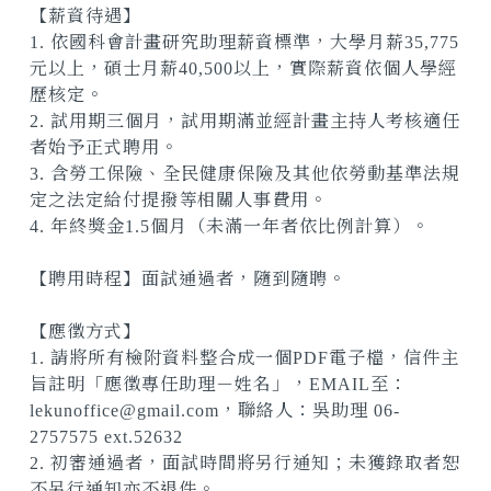
【薪資待遇】
1. 依國科會計畫研究助理薪資標準，大學月薪35,775
元以上，碩士月薪40,500以上，實際薪資依個人學經
歷核定。
2. 試用期三個月，試用期滿並經計畫主持人考核適任
者始予正式聘用。
3. 含勞工保險、全民健康保險及其他依勞動基準法規
定之法定給付提撥等相關人事費用。
4. 年終獎金1.5個月（未滿一年者依比例計算）。
【聘用時程】面試通過者，隨到隨聘。
【應徵方式】
1. 請將所有檢附資料整合成一個PDF電子檔，信件主
旨註明「應徵專任助理－姓名」，EMAIL至：
lekunoffice@gmail.com，聯絡人：吳助理 06-
2757575 ext.52632
2. 初審通過者，面試時間將另行通知；未獲錄取者恕
不另行通知亦不退件。