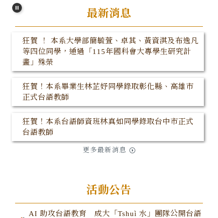
恭賀本系系友陳柏鈞勇奪2026臺灣文學獎「台語文
最新消息
學創作獎-小說」
狂賀 ！ 本系大學部簡毓萱、卓其、黃資淇及布逸凡
等四位同學，通過「115年國科會大專學生研究計
畫」殊榮
狂賀！本系畢業生林芷妤同學錄取彰化縣、高雄市
正式台語教師
狂賀！本系台語師資班林真如同學錄取台中市正式
台語教師
更多最新消息
狂賀！本系畢業生姚卓鈞同學錄取新北市正式台語
教師
AI 助攻台語教育 成大「Tshuì 水」團隊公開台語
活動公告
文教學共融平台 創意教案徵件總獎金 15 萬元
AI 助攻台語教育 成大「Tshuì 水」團隊公開台語