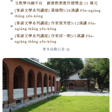
【徵才】國立成功大學國科會跨領域社會需求計畫
文教學共融平台 創意教案徵件總獎金 15 萬元
AI台語文平台徵求大學或碩士以上專任助理
[客語文學系列講座] 黃脩閔5/26演講 Fôn-ngiàng
thâng yên-kóng
恭賀本系王右君老師、吳玫瑛老師、楊芳枝老師獲
[客語文學系列講座] 作家張芳慈5/12演講 Fôn-
國科會計畫核定通過！
ngiàng thâng yên-kóng
[客語文學系列講座] 作家邱一帆5/5演講 Fôn-
狂賀！本系大學部李寬宏同學榮獲苗栗縣第29屆夢
ngiàng thâng yên-kóng
花文學獎「新詩類」首獎
更多活動公告
歡迎成大師生申請2026第五屆成大台語文獎學金
Hoan-gêng sin-chhéng NCKU Tâi-gí chióng-ha̍k-
kim
恭賀本系王右君老師榮獲本校114學年度輔導優良導
師
【錄取名單公告及報到通知】2026年度中等學校本
土語文-台語教師在職進修第二專長學分班第六期(公
費班)_第三次自行報名招生