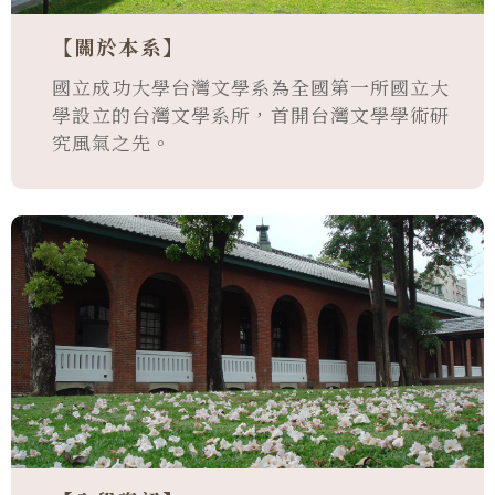
【公告】114學年度第2學期專任教師應聘複審通過
【關於本系】
名單
國立成功大學台灣文學系為全國第一所國立大
學設立的台灣文學系所，首開台灣文學學術研
第一屆「張良澤及台灣文學史建構」國際研討會徵
究風氣之先。
稿Tiuⁿ Liông-te̍k kap Tâi-oân Bûn-ha̍k-sú Khí-chō
Kok-chè Gián-thó-hōe
【錄取名單公告及報到通知】2026年度中等學校本
土語文-台語教師在職進修第二專長學分班第六期(公
費班)_第二次自行報名招生