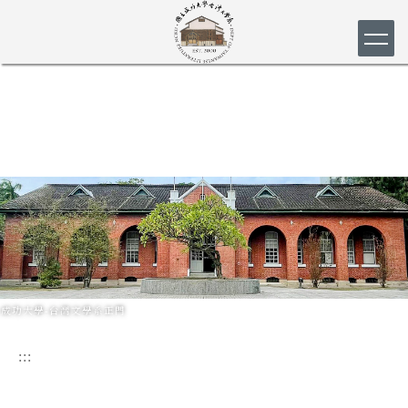
跳
到
主
要
內
容
區
成功大學-台灣文學系正門
:::