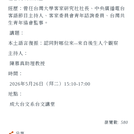
經歷：曾任台灣大學客家研究社社長、中央廣播電台
客語節目主持人、客家委員會青年諮詢委員、台灣共
生青年協會監事。
講題：
本土語言復振：認同對哪位來
--
來自後生人个觀察
主持人：
陳慕真助理教授
時間：
2026
年
5
月
26
日（拜二）
15:10-17:00
地點：
成大台文系台文講堂
瀏覽數:
580
分享