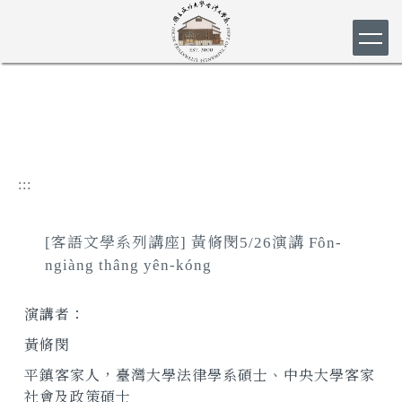
跳
到
主
要
內
容
區
:::
[客語文學系列講座] 黃脩閔5/26演講 Fôn-
ngiàng thâng yên-kóng
演講者：
黃脩閔
平鎮客家人，臺灣大學法律學系碩士、中央大學客家
社會及政策碩士