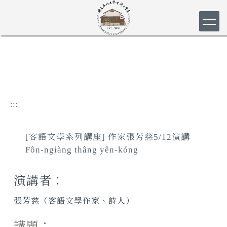
跳
到
主
要
內
容
區
:::
[客語文學系列講座] 作家張芳慈5/12演講
Fôn-ngiàng thâng yên-kóng
演講者：
張芳慈（客語文學作家、詩人）
講題：