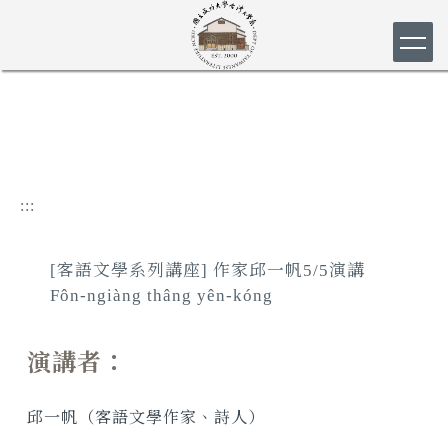
跳
到
主
要
內
容
區
:::
[客語文學系列講座] 作家邱一帆5/5演講
Fôn-ngiàng thâng yên-kóng
演講者：
邱一帆（客語文學作家、詩人）