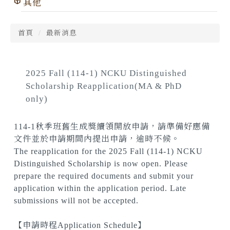
其他
首頁
最新消息
2025 Fall (114-1) NCKU Distinguished
Scholarship Reapplication(MA & PhD
only)
114-1秋季班舊生成獎續領開放申請，請準備好應備
文件並於申請期間內提出申請，逾時不候。
The reapplication for the 2025 Fall (114-1) NCKU
Distinguished Scholarship is now open. Please
prepare the required documents and submit your
application within the application period. Late
submissions will not be accepted.
【申請時程Application Schedule】