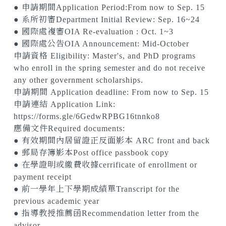
● 申請期間Application Period:From now to Sep. 15
● 系所初審Department Initial Review: Sep. 16~24
● 國際處複審OIA Re-evaluation : Oct. 1~3
● 國際處公告OIA Announcement: Mid-October
申請資格 Eligibility: Master's, and PhD programs
who enroll in the spring semester and do not receive
any other government scholarships.
申請期間 Application deadline: From now to Sep. 15
申請連結 Application Link:
https://forms.gle/6GedwRPBG16tnnko8
應備文件Required documents:
● 有效期間內居留證正反面影本 ARC front and back
● 郵局存簿影本Post office passbook copy
● 在學證明或繳費收據cerrificate of enrollment or
payment receipt
● 前一學年上下學期成績單Transcript for the
previous academic year
● 指導教授推薦函Recommendation letter from the
advisor