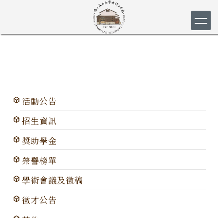
跳
到
主
要
內
容
區
活動公告
招生資訊
獎助學金
榮譽榜單
學術會議及徵稿
徵才公告