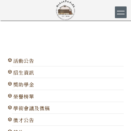
跳
到
主
要
內
容
區
活動公告
招生資訊
獎助學金
榮譽榜單
學術會議及徵稿
徵才公告