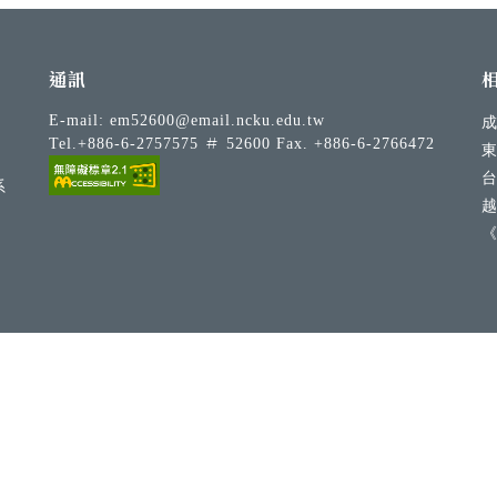
通訊
E-mail:
em52600@email.ncku.edu.tw
Tel.+886-6-2757575 ＃ 52600 Fax. +886-6-2766472
系