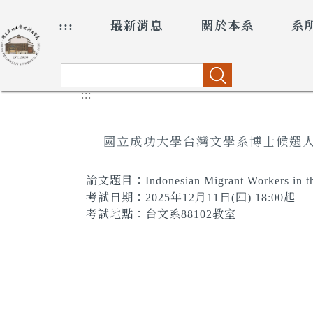
跳
:::
最新消息
關於本系
系
到
主
要
內
搜尋
容
:::
區
國立成功大學台灣文學系博士候選
論文題目：Indonesian Migrant Workers in the Ta
考試日期：2025年12月11日(四) 18:00起
考試地點：台文系88102教室