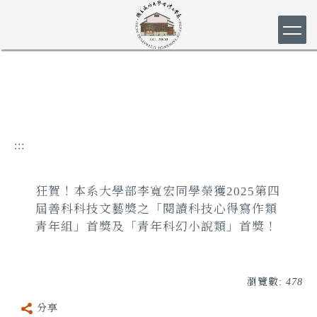
跳
到
主
要
內
容
區
:::
狂賀！本系大學部李寬宏同學榮獲2025第四
屆善科科技文藝獎之「閱讀科技心得寫作類
青年組」首獎及「青年科幻小說類」首獎！
瀏覽數:
478
分享