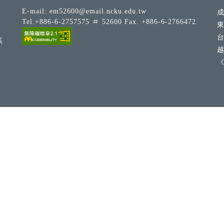
E-mail:
em52600@email.ncku.edu.tw
Tel.+886-6-2757575 ＃ 52600 Fax. +886-6-2766472
系