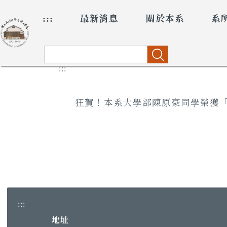
跳
:::
最新消息
關於本系
系
到
主
要
內
搜尋
容
:::
區
狂賀！本系大學部陳原豪同學榮獲「
:::
地址