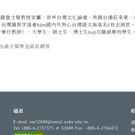
美國詹文聲教授家屬、世界台灣文化論壇、美國台僑莊承業、
、台灣羅馬字協會
hām
國內外熱心台灣語文無落名
ê
有志捐款
含兼任教師）、大學生、碩士生、博士生
kap
在職碩專班學生
24台語文獎學金資訊網頁
通訊
E-mail:
em52600@email.ncku.edu.tw
Tel.+886-6-2757575 ＃ 52600 Fax. +886-6-2766472