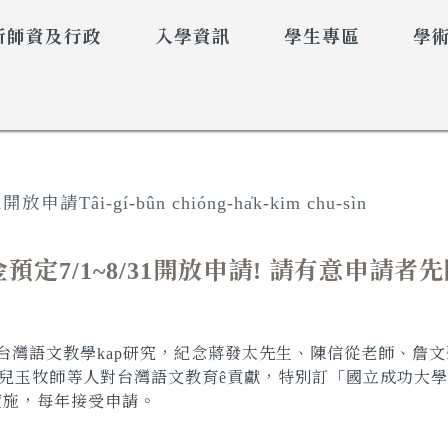
所師資及行政
入學資訊
學生專區
學
âi-gí-bûn chióng-ha̍k-kim chu-sìn
金預定7/1~8/31開放申請! 請有意申
台灣語文教學
kap
研究，紀念蔣發太先生、陳信從老師、詹文
兒玉牧師等人對台灣語文教育
ê
貢獻，特別訂「國立成功大學
始實施，每年接受申請。