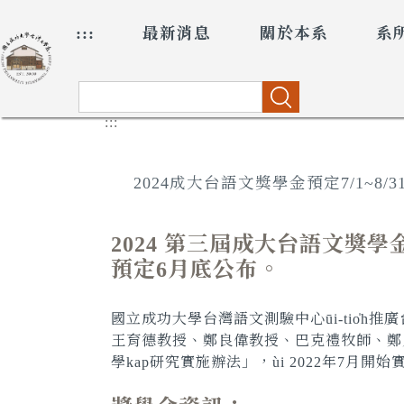
跳
:::
最新消息
關於本系
系
到
主
要
內
搜尋
容
:::
區
2024成大台語文獎學金預定7/1~8/31開放申請T
2024 第三屆成大台語文獎學
預定6月底公布。
國立成功大學台灣語文測驗中心
ūi-tio̍h
推廣
王育德教授、鄭良偉教授、巴克禮牧師、鄭
學
kap
研究實施辦法」，
ùi
2022年7月開