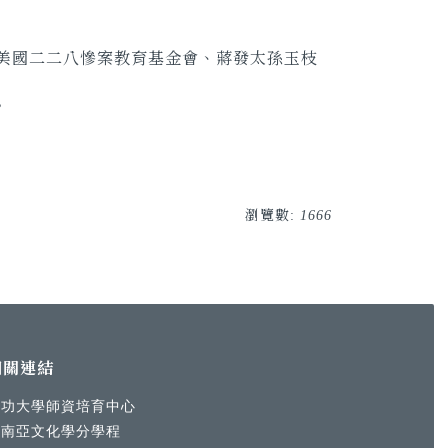
美國二二八慘案教育基金會、蔣發太孫玉枝
。
。
瀏覽數:
1666
相關連結
成功大學師資培育中心
東南亞文化學分學程