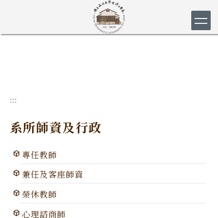
跳
到
主
要
內
容
區
:::
系所師資及行政
專任教師
兼任及客座師資
榮休教師
心理諮商師