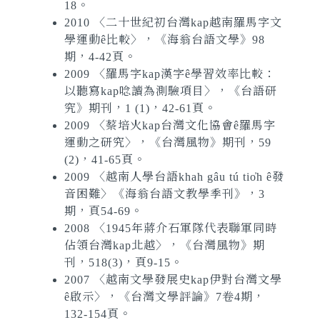
18。
2010 〈二十世紀初台灣kap越南羅馬字文
學運動ê比較〉，《海翁台語文學》98
期，4-42頁。
2009 〈羅馬字kap漢字ê學習效率比較：
以聽寫kap唸讀為測驗項目〉，《台語研
究》期刊，1 (1)，42-61頁。
2009 〈蔡培火kap台灣文化協會ê羅馬字
運動之研究〉，《台灣風物》期刊，59
(2)，41-65頁。
2009 〈越南人學台語khah gâu tú tio̍h ê發
音困難〉《海翁台語文教學季刊》，3
期，頁54-69。
2008 〈1945年蔣介石軍隊代表聯軍同時
佔領台灣kap北越〉，《台灣風物》期
刊，518(3)，頁9-15。
2007 〈越南文學發展史kap伊對台灣文學
ê啟示〉，《台灣文學評論》7卷4期，
132-154頁。