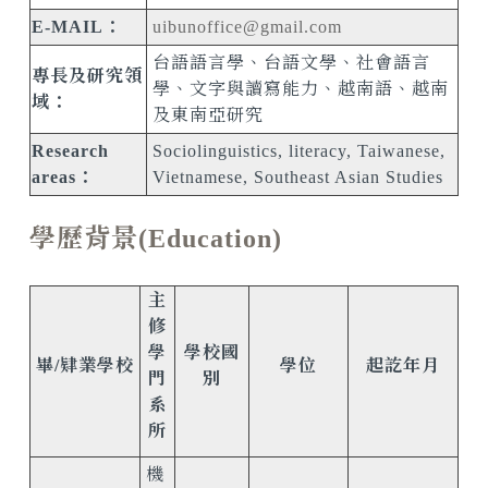
E-MAIL：
uibunoffice@gmail.com
台語語言學、台語文學、社會語言
專長及研究領
學、文字與讀寫能力、越南語、越南
域：
及東南亞研究
Research
Sociolinguistics, literacy, Taiwanese,
areas：
Vietnamese, Southeast Asian Studies
學歷背景(Education)
主
修
學
學校國
畢/肄業學校
學位
起訖年月
門
別
系
所
機