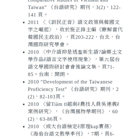
Taiwan”
《台語研究》期刊，3(2)，122-
141 頁。
2011 〈《訓民正音》語文政策與韓國文
字之崛起〉，收於施正鋒主編《瞭解當代
韓國民主政治》，頁203-222，台北，台
灣國際研究學會。
2010 〈中介語抑是透濫新生語?論鄉土文
學作品ê語言文字使用現象〉，第六屆台
語文學國際研討會會後論文集，頁71-
85。台南：開朗。
2010
“Development of the Taiwanese
Proficiency Test”
《台語研究》期刊，2
(2)，82-103頁。
2010 〈留Tiàm tī越南ê農技人員吳連義ê
案例研究〉，《台灣風物學期刊》，60
(2)，63-86頁。
2010 〈成大台語檢定ê原理kap實務〉
《海翁台語文教學季刊》，7期，頁6-