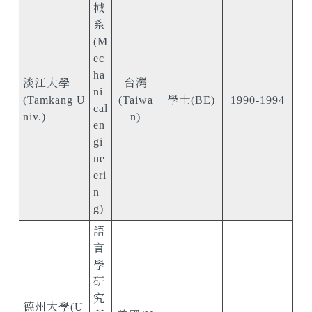
械
系
(M
ec
ha
淡江大學
台灣
ni
(Tamkang U
(Taiwa
學士(BE)
1990-1994
cal
niv.)
n)
en
gi
ne
eri
n
g)
語
言
學
研
究
德州大學(U