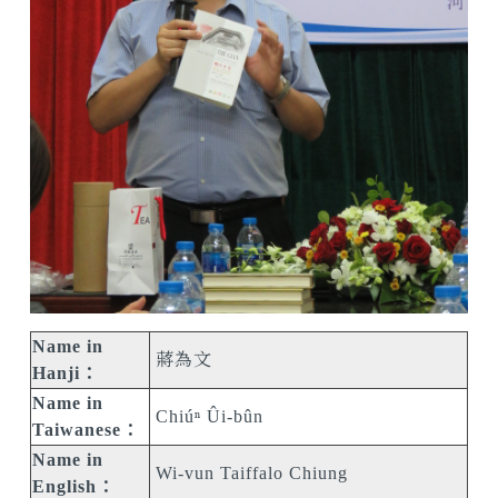
Name in
蔣為文
Hanji：
Name in
Chiúⁿ Ûi-bûn
Taiwanese：
Name in
Wi-vun Taiffalo Chiung
English：