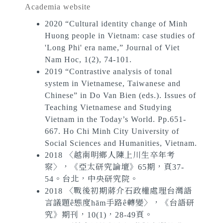
Academia website
2020 “Cultural identity change of Minh
Huong people in Vietnam: case studies of
'Long Phi' era name,” Journal of Viet
Nam Hoc, 1(2), 74-101.
2019 “Contrastive analysis of tonal
system in Vietnamese, Taiwanese and
Chinese” in Do Van Bien (eds.). Issues of
Teaching Vietnamese and Studying
Vietnam in the Today’s World. Pp.651-
667. Ho Chi Minh City University of
Social Sciences and Humanities, Vietnam.
2018 〈越南明鄉人陳上川生卒年考
察〉，《亞太研究論壇》65期，頁37-
54。台北，中央研究院。
2018 〈戰後初期蔣介石政權處理台灣語
言議題ê態度hām手路ê轉變〉，《台語研
究》期刊，10(1)，28-49頁。