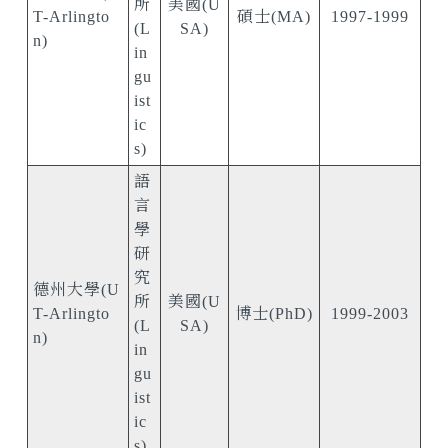
所
美國(U
T-Arlingto
碩士(MA)
1997-1999
(L
SA)
n)
in
gu
ist
ic
s)
語
言
學
研
究
德州大學(U
所
美國(U
T-Arlingto
博士(PhD)
1999-2003
(L
SA)
n)
in
gu
ist
ic
s)