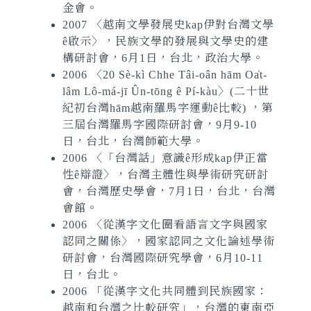
金會。
2007 〈越南文學發展史kap伊對台灣文學
ê啟示〉，民族文學的發展與文學史的建
構研討會，6月1日，台北，政治大學。
2006 〈20 Sè-kì Chhe Tâi-oân hām Oa̍t-
lâm Lô-má-jī Ûn-tōng ê Pí-kàu〉
(二十世
紀初台灣hām越南羅馬字運動ê比較) ，第
三屆台灣羅馬字國際研討會，9月9-10
日，台北，台灣師範大學。
2006 〈「台灣話」意識ê形成kap伊正當
性ê辯證〉，台灣主體性與學術研究研討
會，台灣歷史學會，7月1日，台北，台灣
會館。
2006 〈從漢字文化圈看語言文字與國家
認同之關係〉，國家認同之文化論述學術
研討會，台灣國際研究學會，6月10-11
日，台北。
2006 「從漢字文化共同體到民族國家：
越南和台灣之比較研究」，台灣的東南亞